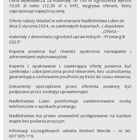
Cena wywoławcza za materiały ze 100 m ogrodzenia wynosi
10,00 zł netto (12,30 zł z VAT), wygrywa oferent, który
zaproponuje najwyższą cenę.
Oferty należy składać w sekretariacie Nadleśnictwa Lubin do
dnia 5 stycznia 2024., w zamkniętych kopertach, z dopiskiem
: „Oferta –
materiały z demontażu ogrodzeń upraw leśnych – Przetarg III
2023”.
Koperta powinna być również opatrzona nazwą(ami) i
adresem(ami) wykonawcy(ów).
Koperta ( opakowanie ) zawierająca ofertę powinna być
zamknięta i zabezpieczona przed otwarciem, bez uszkodzenia,
gwarantująca zachowanie poufności jej treści do czasu otwarcia.
Dokumenty sporządzone przez oferenta powinny być
podpisane przez osobę(y) uprawnioną(e).
Nadleśnictwo Lubin poinformuje zainteresowane osoby
telefonicznie o wynikach przetargu.
Nadleśnictwo ma prawo unieważnić postępowanie na każdym
etapie bez podania przyczyn.
Informacji szczegółowych udziela Norbert Wende – nr tel.
697 905 119.