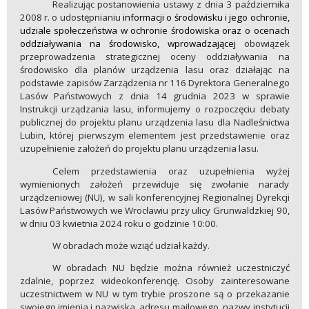
Realizując postanowienia ustawy z dnia 3 października
2008 r. o udostępnianiu
informacji o środowisku i jego ochronie,
udziale społeczeństwa w ochronie środowiska oraz o ocenach
oddziaływania na środowisko, wprowadzającej
obowiązek
przeprowadzenia strategicznej oceny oddziaływania na
środowisko dla planów urządzenia lasu oraz działając na
podstawie zapisów Zarządzenia nr 116 Dyrektora Generalnego
Lasów Państwowych z dnia 14 grudnia 2023 w sprawie
Instrukcji urządzania lasu, informujemy o rozpoczęciu debaty
publicznej do projektu planu urządzenia lasu dla Nadleśnictwa
Lubin, której pierwszym elementem jest przedstawienie oraz
uzupełnienie założeń do projektu planu urządzenia lasu.
Celem przedstawienia oraz uzupełnienia wyżej
wymienionych założeń przewiduje się zwołanie narady
urządzeniowej (NU), w sali konferencyjnej Regionalnej Dyrekcji
Lasów Państwowych we Wrocławiu przy ulicy Grunwaldzkiej 90,
w dniu 03 kwietnia 2024 roku o godzinie 10:00.
W obradach może wziąć udział każdy.
W obradach NU będzie można również uczestniczyć
zdalnie, poprzez wideokonferencję. Osoby zainteresowane
uczestnictwem w NU w tym trybie proszone są o przekazanie
swojego imienia i nazwiska, adresu mailowego, nazwy instytucji