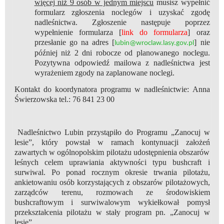
więcej niż 9 osób w jednym miejscu
musisz wypełnić
formularz zgłoszenia noclegów i uzyskać zgodę
nadleśnictwa. Zgłoszenie następuje poprzez
wypełnienie formularza [
link do formularza
] oraz
przesłanie go na adres [
] nie
lubin@wroclaw.lasy.gov.pl
później niż 2 dni robocze od planowanego noclegu.
Pozytywna odpowiedź mailowa z nadleśnictwa jest
wyrażeniem zgody na zaplanowane noclegi.
Kontakt do koordynatora programu w nadleśnictwie: Anna
Świerzowska tel.: 76 841 23 00
Nadleśnictwo Lubin przystąpiło do Programu „Zanocuj w
lesie”, który powstał w ramach kontynuacji założeń
zawartych w ogólnopolskim pilotażu udostępnienia obszarów
leśnych celem uprawiania aktywności typu bushcraft i
surwiwal. Po ponad rocznym okresie trwania pilotażu,
ankietowaniu osób korzystających z obszarów pilotażowych,
zarządców terenu, rozmowach ze środowiskiem
bushcraftowym i surwiwalowym wykiełkował pomysł
przekształcenia pilotażu w stały program pn. „Zanocuj w
lesie”.