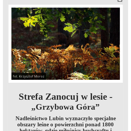
fot. Krzysztof Moroz
Strefa Zanocuj w lesie -
„Grzybowa Góra”
Nadleśnictwo Lubin wyznaczyło specjalne
obszary leśne o powierzchni ponad 1800
hektarów, gdzie miłośnicy bushcraftu i