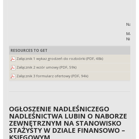
Nadleś
Marek
Nieruc
RESOURCES TO GET
Załącznik 1 wykaz grodzeń do rozbiórki (PDF, 48k)
Załącznik 2 wzór umowy (PDF, 59k)
Załącznik 3 formularz ofertowy (PDF, 94k)
OGŁOSZENIE NADLEŚNICZEGO
NADLEŚNICTWA LUBIN O NABORZE
ZEWNĘTRZNYM NA STANOWISKO
STAŻYSTY W DZIALE FINANSOWO –
KSIĘGOWYM