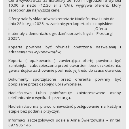
Cena wywoławcza za materiały ze 100 m ogrodzenia wynosi
10,00 zł netto (12,30 zł z VAT), wygrywa oferent, który
zaproponuje najwyższą cenę.
Oferty należy składać w sekretariacie Nadleśnictwa Lubin do
dnia 28 lutego 2025., w zamkniętych kopertach, z dopiskiem
: „Oferta –
materiały z demontażu ogrodzeń upraw leśnych – Przetarg I
2025”.
Koperta powinna być również opatrzona nazwą(ami) i
adresem(ami) wykonawcy(ów).
Koperta ( opakowanie ) zawierająca ofertę powinna być
zamknięta i zabezpieczona przed otwarciem, bez uszkodzenia,
gwarantująca zachowanie poufności jej treści do czasu otwarcia.
Dokumenty sporządzone przez oferenta powinny być
podpisane przez osobę(y) uprawnioną(e).
Nadleśnictwo Lubin poinformuje zainteresowane osoby
telefonicznie o wynikach przetargu.
Nadleśnictwo ma prawo unieważnić postępowanie na każdym
etapie bez podania przyczyn.
Informacji szczegółowych udziela Anna Świerzowska – nr tel.
697 905 146.