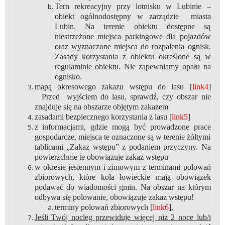
Tern rekreacyjny przy lotnisku w Lubinie –
obiekt ogólnodostępny w zarządzie miasta
Lubin. Na terenie obiektu dostępne są
niestrzeżone miejsca parkingowe dla pojazdów
oraz wyznaczone miejsca do rozpalenia ognisk.
Zasady korzystania z obiektu określone są w
regulaminie obiektu. Nie zapewniamy opału na
ognisko.
mapą okresowego zakazu wstępu do lasu [
link4
]
Przed wyjściem do lasu, sprawdź, czy obszar nie
znajduje się na obszarze objętym zakazem
zasadami bezpiecznego korzystania z lasu [
link5
]
z informacjami, gdzie mogą być prowadzone prace
gospodarcze, miejsca te oznaczone są w terenie żółtymi
tablicami „Zakaz wstępu” z podaniem przyczyny. Na
powierzchnie te obowiązuje zakaz wstępu
w okresie jesiennym i zimowym z terminami polowań
zbiorowych, które koła łowieckie mają obowiązek
podawać do wiadomości gmin. Na obszar na którym
odbywa się polowanie, obowiązuje zakaz wstępu!
terminy polowań zbiorowych [
link6
],
Jeśli Twój nocleg przewiduje więcej niż 2 noce lub/i