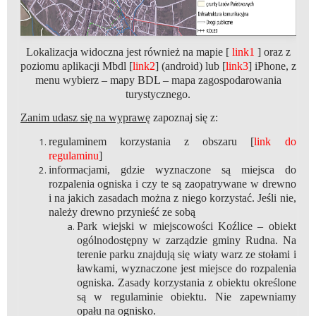
Lokalizacja widoczna jest również na mapie [
link1
] oraz z
poziomu aplikacji Mbdl [
link2
] (android) lub [
link3
] iPhone, z
menu wybierz – mapy BDL – mapa zagospodarowania
turystycznego.
Zanim udasz się na wyprawę
zapoznaj się z:
regulaminem korzystania z obszaru [
link do
regulaminu
]
informacjami, gdzie wyznaczone są miejsca do
rozpalenia ogniska i czy te są zaopatrywane w drewno
i na jakich zasadach można z niego korzystać. Jeśli nie,
należy drewno przynieść ze sobą
Park wiejski w miejscowości Koźlice – obiekt
ogólnodostępny w zarządzie gminy Rudna. Na
terenie parku znajdują się wiaty warz ze stołami i
ławkami, wyznaczone jest miejsce do rozpalenia
ogniska. Zasady korzystania z obiektu określone
są w regulaminie obiektu. Nie zapewniamy
opału na ognisko.