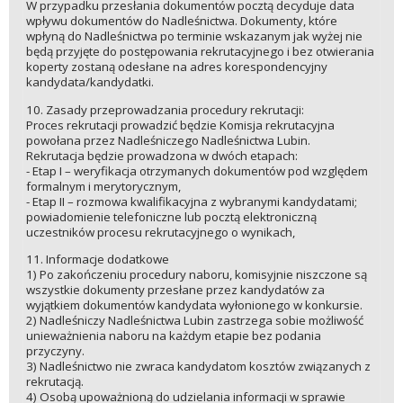
W przypadku przesłania dokumentów pocztą decyduje data
wpływu dokumentów do Nadleśnictwa. Dokumenty, które
wpłyną do Nadleśnictwa po terminie wskazanym jak wyżej nie
będą przyjęte do postępowania rekrutacyjnego i bez otwierania
koperty zostaną odesłane na adres korespondencyjny
kandydata/kandydatki.
10. Zasady przeprowadzania procedury rekrutacji:
Proces rekrutacji prowadzić będzie Komisja rekrutacyjna
powołana przez Nadleśniczego Nadleśnictwa Lubin.
Rekrutacja będzie prowadzona w dwóch etapach:
- Etap I – weryfikacja otrzymanych dokumentów pod względem
formalnym i merytorycznym,
- Etap II – rozmowa kwalifikacyjna z wybranymi kandydatami;
powiadomienie telefoniczne lub pocztą elektroniczną
uczestników procesu rekrutacyjnego o wynikach,
11. Informacje dodatkowe
1) Po zakończeniu procedury naboru, komisyjnie niszczone są
wszystkie dokumenty przesłane przez kandydatów za
wyjątkiem dokumentów kandydata wyłonionego w konkursie.
2) Nadleśniczy Nadleśnictwa Lubin zastrzega sobie możliwość
unieważnienia naboru na każdym etapie bez podania
przyczyny.
3) Nadleśnictwo nie zwraca kandydatom kosztów związanych z
rekrutacją.
4) Osobą upoważnioną do udzielania informacji w sprawie