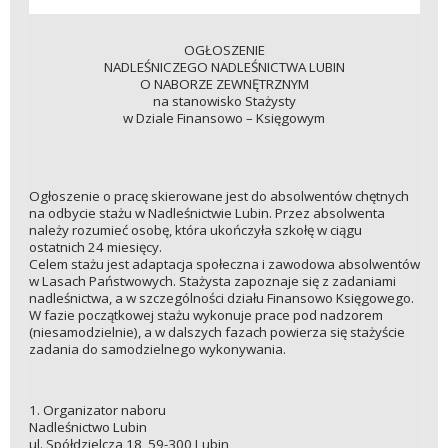
OGŁOSZENIE
NADLEŚNICZEGO NADLEŚNICTWA LUBIN
O NABORZE ZEWNĘTRZNYM
na stanowisko Stażysty
w Dziale Finansowo – Księgowym
Ogłoszenie o pracę skierowane jest do absolwentów chętnych
na odbycie stażu w Nadleśnictwie Lubin. Przez absolwenta
należy rozumieć osobę, która ukończyła szkołę w ciągu
ostatnich 24 miesięcy.
Celem stażu jest adaptacja społeczna i zawodowa absolwentów
w Lasach Państwowych. Stażysta zapoznaje się z zadaniami
nadleśnictwa, a w szczególności działu Finansowo Księgowego.
W fazie początkowej stażu wykonuje prace pod nadzorem
(niesamodzielnie), a w dalszych fazach powierza się stażyście
zadania do samodzielnego wykonywania.
1. Organizator naboru
Nadleśnictwo Lubin
ul. Spółdzielcza 18, 59-300 Lubin