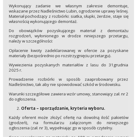
Wykonujący zadanie we własnym zakresie demontuje,
wskazane przez Nadleśnictwo Lubin, ogrodzenie uprawy leśnej.
Materiał pochodzący z rozbiórki: siatka, słupki, żerdzie, staje się
własnością wykonującego demontaż.
Do obowiązków pozyskującego materiał z demontażu
rozgrodzeń, wyłonionego w drodze niniejszego przetargu,
należy w szczególności:
Opłacenie kwoty zadeklarowanej w ofercie za pozyskane
materiały (bezpośrednio po rozstrzygnięciu przetargu).
Wywiezienia pozyskanych materiałów z lasu do 31grudnia
2025 r.
Prowadzenie rozbiórki w sposób zaaprobowany przez
Nadleśnictwo, tak aby nie spowodować szkód w środowisku.
Warunki szczegółowe zawiera wzór umowy, stanowiący zał. nr 2
do ogłoszenia.
Oferta – sporządzanie, kryteria wyboru.
Każdy oferent może złożyć ofertę na dowolną ilość pakietów
(grodzeń), na formularzu załączonym do niniejszego
ogłoszenia (zał. nr 3), wypełniając go w sposób czytelny.