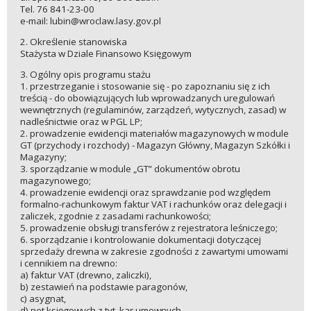
Tel. 76 841-23-00
e-mail: lubin@wroclaw.lasy.gov.pl
2. Określenie stanowiska
Stażysta w Dziale Finansowo Księgowym
3. Ogólny opis programu stażu
1. przestrzeganie i stosowanie się - po zapoznaniu się z ich
treścią - do obowiązujących lub wprowadzanych uregulowań
wewnętrznych (regulaminów, zarządzeń, wytycznych, zasad) w
nadleśnictwie oraz w PGL LP;
2. prowadzenie ewidencji materiałów magazynowych w module
GT (przychody i rozchody) - Magazyn Główny, Magazyn Szkółki i
Magazyny;
3. sporządzanie w module „GT” dokumentów obrotu
magazynowego;
4. prowadzenie ewidencji oraz sprawdzanie pod względem
formalno-rachunkowym faktur VAT i rachunków oraz delegacji i
zaliczek, zgodnie z zasadami rachunkowości;
5. prowadzenie obsługi transferów z rejestratora leśniczego;
6. sporządzanie i kontrolowanie dokumentacji dotyczącej
sprzedaży drewna w zakresie zgodności z zawartymi umowami
i cennikiem na drewno:
a) faktur VAT (drewno, zaliczki),
b) zestawień na podstawie paragonów,
c) asygnat,
d) not księgowych z tyt. kar umownych,