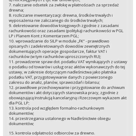
7. naliczanie odsetek za zwłokę w płatnościach za sprzedaż
drewna;
8. rozliczanie inwentaryzacji: drewna, środków trwałych i
wyposażenia nie zaliczanego do środków trwałych;
9. dekretowanie dowodów księgowych zgodnie z zasadami
rachunkowości oraz zasadami (polityką) rachunkowości w PGL
LP i Planem Kont z Komentarzem PGL;
10. wprowadzanie do SILP w module „FK” - prawidłowo
opisanych i zadekretowanych dowodów zewnętrznych
dokumentujących operacje gospodarcze, faktur VAT i
rachunków (w tym rachunków uproszczonych RU);
11. prowadzenie spraw dot. podatku VAT wynikających z ustawy
o podatku od towarów i usług oraz aktów wykonawczych do tej
ustawy, w zakresie dotyczącym nadleśnictwa jako płatnika
podatku VAT, przygotowywanie danych z powierzonego
zakresu do analiz, planów, sprawozdań i bilansu;
12. prawidłowe przechowywanie i przygotowanie do archiwum
dokumentów i akt dotyczących stanowiska pracy, zgodnie z
obowiązującą Instrukcją kancelaryjną i Rzeczowym wykazem akt
dla PGL LP;
13. kontrola pod względem formalno-rachunkowym
dokumentów;
14. przestrzegania ustalonego w Nadleśnictwie obiegu
dokumentów;
15. kontrola odpłatności odbiorców za drewno.