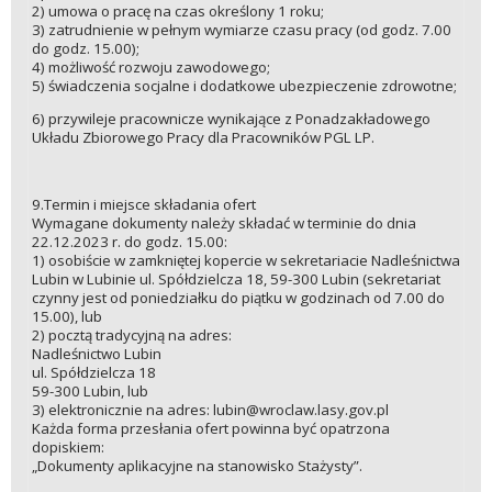
2) umowa o pracę na czas określony 1 roku;
3) zatrudnienie w pełnym wymiarze czasu pracy (od godz. 7.00
do godz. 15.00);
4) możliwość rozwoju zawodowego;
5) świadczenia socjalne i dodatkowe ubezpieczenie zdrowotne;
6) przywileje pracownicze wynikające z Ponadzakładowego
Układu Zbiorowego Pracy dla Pracowników PGL LP.
9.Termin i miejsce składania ofert
Wymagane dokumenty należy składać w terminie do dnia
22.12.2023 r. do godz. 15.00:
1) osobiście w zamkniętej kopercie w sekretariacie Nadleśnictwa
Lubin w Lubinie ul. Spółdzielcza 18, 59-300 Lubin (sekretariat
czynny jest od poniedziałku do piątku w godzinach od 7.00 do
15.00), lub
2) pocztą tradycyjną na adres:
Nadleśnictwo Lubin
ul. Spółdzielcza 18
59-300 Lubin, lub
3) elektronicznie na adres: lubin@wroclaw.lasy.gov.pl
Każda forma przesłania ofert powinna być opatrzona
dopiskiem:
„Dokumenty aplikacyjne na stanowisko Stażysty”.