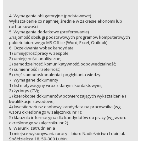
4. Wymagania obligatoryjne (podstawowe)
Wykształcenie co najmniej średnie w zakresie ekonomii lub
rachunkowości
5. Wymagania dodatkowe (preferowanie)
Znajomość obsługi podstawowych programów komputerowych
pakietu biurowego MS Office (Word, Excel, Outlook)
6. Oczekiwania wobec kandydata
1) umiejętność pracy w zespole;
2) umiejętności analityczne;
3) samodzielność, komunikatywność, odpowiedzialność;
4) sumienność i rzetelność;
5) chęć samodoskonalenia i pogłębiania wiedzy.
7. Wymagane dokumenty
1) list motywacyjny wraz z danymi kontaktowymi;
2) życiorys (CV);
3) kserokopie dokumentów potwierdzających wykształcenie i
kwalifikacje zawodowe,
4) kwestionariusz osobowy kandydata na pracownika (wg
wzoru określonego w załączniku nr 1);
5) klauzula informacyjna dla kandydatów do pracy (wg wzoru
określonego w załączniku nr 2).
8. Warunki zatrudnienia
1) miejsce wykonywania pracy – biuro Nadleśnictwa Lubin ul.
Spółdzielcza 18, 59-300 Lubin;