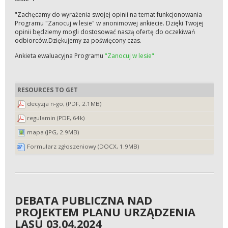
"Zachęcamy do wyrażenia swojej opinii na temat funkcjonowania
Programu "Zanocuj w lesie" w anonimowej ankiecie.
Dzięki Twojej
opinii będziemy mogli dostosować naszą ofertę do oczekiwań
odbiorców.
Dziękujemy za poświęcony czas.
Ankieta ewaluacyjna Programu
"Zanocuj w lesie"
RESOURCES TO GET
decyzja n-go, (PDF, 2.1MB)
regulamin (PDF, 64k)
mapa (JPG, 2.9MB)
Formularz zgłoszeniowy (DOCX, 1.9MB)
DEBATA PUBLICZNA NAD
PROJEKTEM PLANU URZĄDZENIA
LASU 03.04.2024