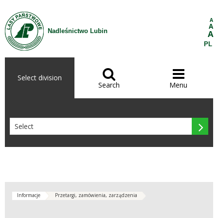
Skip to Content
A
A
Nadleśnictwo Lubin
A
PL


Select division
Search
Menu

Informacje
Przetargi, zamówienia, zarządzenia