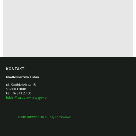
KONTAKT:
Nadleśnictwo Lubin
ul. Spółdzielcza 18
59-300 Lubin
tel. 76 841 23 00
lubin@wroclaw.lasy.gov.pl
Nadleśnictwo Lubin, Lasy Państwowe