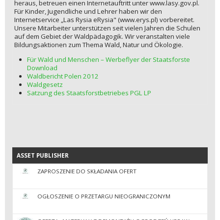
heraus, betreuen einen Internetauftritt unter www.lasy.gov.pl.
Für Kinder, Jugendliche und Lehrer haben wir den
Internetservice „Las Rysia eRysia" (www.erys.pl) vorbereitet.
Unsere Mitarbeiter unterstützen seit vielen Jahren die Schulen
auf dem Gebiet der Waldpädagogik. Wir veranstalten viele
Bildungsaktionen zum Thema Wald, Natur und Ökologie.
Für Wald und Menschen – Werbeflyer der Staatsforste
Download
Waldbericht Polen 2012
Waldgesetz
Satzung des Staatsforstbetriebes PGL LP
ASSET PUBLISHER
ASSET PUBLISHER
ZAPROSZENIE DO SKŁADANIA OFERT
OGŁOSZENIE O PRZETARGU NIEOGRANICZONYM