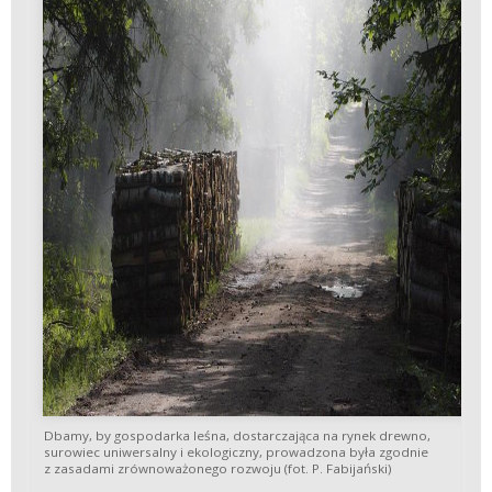
Dbamy, by gospodarka leśna, dostarczająca na rynek drewno,
surowiec uniwersalny i ekologiczny, prowadzona była zgodnie
z zasadami zrównoważonego rozwoju (fot. P. Fabijański)