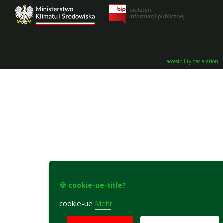
accesibility-declaration
🍪 cookie-ue-title?
cookie-ue
Mehr