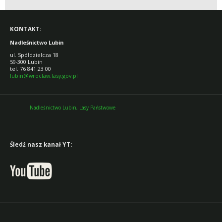
KONTAKT:
Nadleśnictwo Lubin
ul. Spółdzielcza 18
59-300 Lubin
tel. 76 841 23 00
lubin@wroclaw.lasy.gov.pl
Nadleśnictwo Lubin, Lasy Państwowe
Śledź nasz kanał YT: