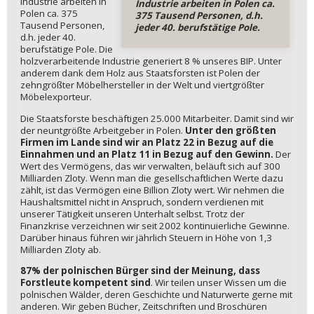
Industrie arbeiten in
Industrie arbeiten in Polen ca.
Polen ca. 375
375 Tausend Personen, d.h.
Tausend Personen,
jeder 40. berufstätige Pole.
d.h. jeder 40.
berufstätige Pole. Die
holzverarbeitende Industrie generiert 8 % unseres BIP. Unter
anderem dank dem Holz aus Staatsforsten ist Polen der
zehngrößter Möbelhersteller in der Welt und viertgrößter
Möbelexporteur.
Die Staatsforste beschäftigen 25.000 Mitarbeiter. Damit sind wir
der neuntgrößte Arbeitgeber in Polen.
Unter den größten
Firmen im Lande sind wir an Platz 22 in Bezug auf die
Einnahmen und an Platz 11 in Bezug auf den Gewinn.
Der
Wert des Vermögens, das wir verwalten, beläuft sich auf 300
Milliarden Zloty. Wenn man die gesellschaftlichen Werte dazu
zählt, ist das Vermögen eine Billion Zloty wert. Wir nehmen die
Haushaltsmittel nicht in Anspruch, sondern verdienen mit
unserer Tätigkeit unseren Unterhalt selbst. Trotz der
Finanzkrise verzeichnen wir seit 2002 kontinuierliche Gewinne.
Darüber hinaus führen wir jährlich Steuern in Höhe von 1,3
Milliarden Zloty ab.
87% der polnischen Bürger sind der Meinung, dass
Forstleute kompetent sind
. Wir teilen unser Wissen um die
polnischen Wälder, deren Geschichte und Naturwerte gerne mit
anderen. Wir geben Bücher, Zeitschriften und Broschüren