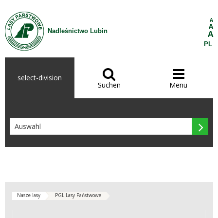
Zum Inhalt wechseln
A
A
Nadleśnictwo Lubin
A
PL


select-division
Suchen
Menü

Nasze lasy
PGL Lasy Państwowe