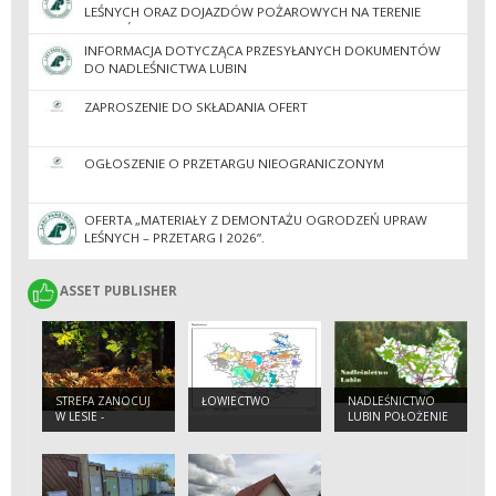
LEŚNYCH ORAZ DOJAZDÓW POŻAROWYCH NA TERENIE
NADLEŚNICTWA LUBIN W 2026R
INFORMACJA DOTYCZĄCA PRZESYŁANYCH DOKUMENTÓW
DO NADLEŚNICTWA LUBIN
ZAPROSZENIE DO SKŁADANIA OFERT
OGŁOSZENIE O PRZETARGU NIEOGRANICZONYM
OFERTA „MATERIAŁY Z DEMONTAŻU OGRODZEŃ UPRAW
LEŚNYCH – PRZETARG I 2026”.
ASSET PUBLISHER
ASSET PUBLISHER
STREFA ZANOCUJ
ŁOWIECTWO
NADLEŚNICTWO
W LESIE -
LUBIN POŁOŻENIE
„GRZYBOWA
GÓRA"