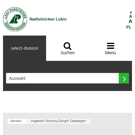
Zum Inhalt wechseln
A
A
Nadleśnictwo Lubin
A
PL


select-division
Suchen
Menü

Kontakt
Inspektor Ochrony Danych Osobowych