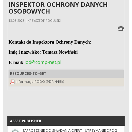
INSPEKTOR OCHRONY DANYCH
OSOBOWYCH
13.05.2026 | KRZYSZTOF ROGULSKI
Kontakt do Inspektora Ochrony Danych:
Imię i nazwisko: Tomasz Nowiński
iod@comp‐net.pl
E‐mail:
RESOURCES-TO-GET
Informacja RODO (PDF, 445k)
ASSET PUBLISHER
ASSET PUBLISHER
ZAPROSZENIE DO SKŁADANIA OFERT - UTRZYMANIE DRÓG