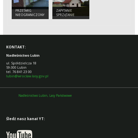
PRZETARG
ZAPYTANIE
NIEOGRANICZONY
SPRZĄTANIE
NA SPRZEDAŻ
BUDYNKI
GARAŻY W
ADMINISTRACYJNE
ŚCINAWIE
KONTAKT:
Nadleśnictwo Lubin
ul. Spółdzielcza 18
59-300 Lubin
tel. 76 841 23 00
lubin@wroclaw.lasy.gov.pl
Nadleśnictwo Lubin, Lasy Państwowe
Śledź nasz kanał YT: