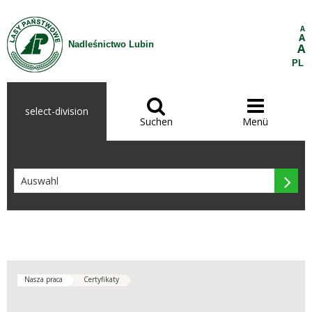
Zum Inhalt wechseln
A
A
Nadleśnictwo Lubin
A
PL


select-division
Suchen
Menü

Nasza praca
Certyfikaty