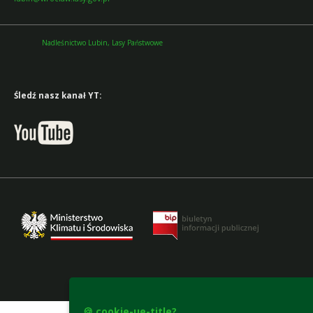
Nadleśnictwo Lubin, Lasy Państwowe
Śledź nasz kanał YT:
accesibility-declaration
🍪 cookie-ue-title?