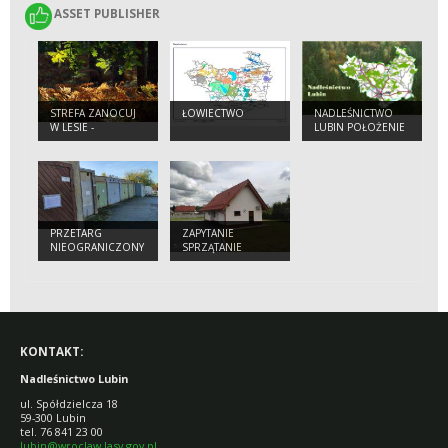
ASSET PUBLISHER
ASSET PUBLISHER
STREFA ZANOCUJ
ŁOWIECTWO
NADLEŚNICTWO
W LESIE -
LUBIN POŁOŻENIE
„GRZYBOWA
GÓRA"
PRZETARG
ZAPYTANIE
NIEOGRANICZONY
SPRZĄTANIE
NA SPRZEDAŻ
BUDYNKI
GARAŻY W
ADMINISTRACYJNE
ŚCINAWIE
KONTAKT:
Nadleśnictwo Lubin
ul. Spółdzielcza 18
59-300 Lubin
tel. 76 841 23 00
lubin@wroclaw.lasy.gov.pl